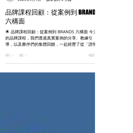
zoewang101
2025年9月1日
讀畢需時 2 分鐘
品牌課程回顧：從案例到 BRANDS
六構面
🌟 品牌課程回顧：從案例到 BRANDS 六構面 今天
的品牌課程，我們透過真實案例的分享、教練引
導，以及夥伴們的集體回饋，一起經歷了從「證明
自己」到「創造影響力」的學習之旅。這不僅是一
場課程，更是一場透過 BRANDS 六構面 來檢視與強
化品牌力的深度探索。 🌀...