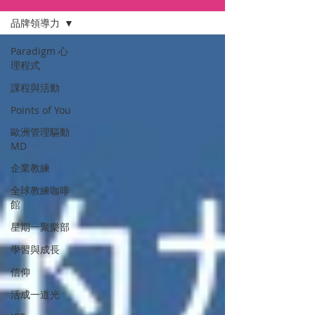
品牌領導力
Paradigm 心
理程式
課程與活動
Points of You
歐洲管理驅動
MD
企業教練
全球教練咖啡
館
星期一聚樂部
學習與成長
信仰
活成一道光