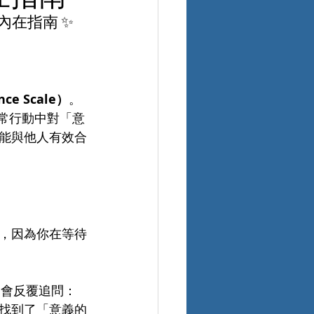
內在指南 ✨
nce Scale）
。
在日常行動中對「意
能與他人有效合
，因為你在等待
們會反覆追問：
找到了「意義的