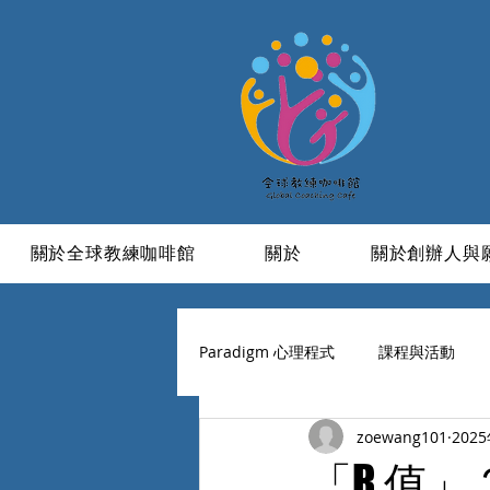
關於全球教練咖啡館
關於
關於創辦人與
Paradigm 心理程式
課程與活動
zoewang101
202
學習與成長
信仰
活成一
「R 值