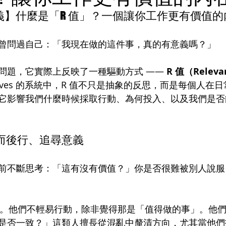
義】什麼是「R 值」？一個讓你工作更有價值的
曾問過自己：「我現在做的這件事，真的有意義嗎？」
問題，它實際上反映了一種驅動方式 —— 
R 值（Releva
t Drives 的系統中，R 值不只是抽象的反思，而是每個人
它影響我們什麼時候採取行動、為何投入、以及我們是否
：思而後行、追尋意義
前不斷思考：「這有沒有價值？」你是否很難被別人說服
特質。他們不輕易行動，除非覺得那是「值得做的事」。他
是否一致？」這類人擅長從混亂中釐清方向，尤其當他們