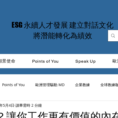
​ESG 永續人才發展 建立對話文化
​將潛能轉化為績效
願景使命
歐
Points of You
Speak Up
Points of You
歐洲管理驅動 MD
企業教練
全球教練
5年5月4日
讀畢需時 2 分鐘
道光
ICF
品牌領導力
MIT Learning
CitiTalk
」？讓你工作更有價值的內