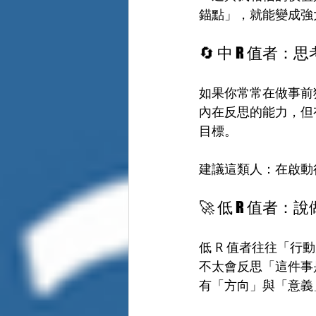
錨點」，就能變成強
🔄 中 R 值者
如果你常常在做事前
內在反思的能力，但
目標。
建議這類人：在啟動
🚀 低 R 值者
低 R 值者往往「
不太會反思「這件事
有「方向」與「意義