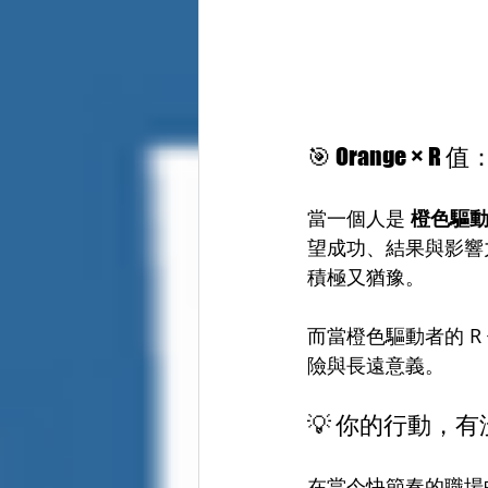
🎯 Orange ×
當一個人是 
橙色驅動（
望成功、結果與影響
積極又猶豫。
而當橙色驅動者的 
險與長遠意義。
💡 你的行動，
在當今快節奏的職場