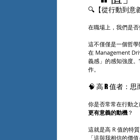
🔍【從行動到意
在職場上，我們是否
這不僅僅是一個哲學
在 Managemen
義感」的感知強度。
作。
🧠 高 R 值者
你是否常常在行動之
更有意義的動機
？
這就是高 R 值的
「這與我相信的價值