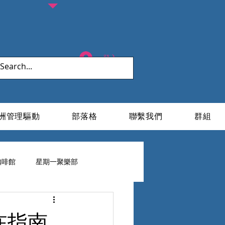
登入
洲管理驅動
部落格
聯繫我們
群組
咖啡館
星期一聚樂部
ESG X 家族辦公室
在指南