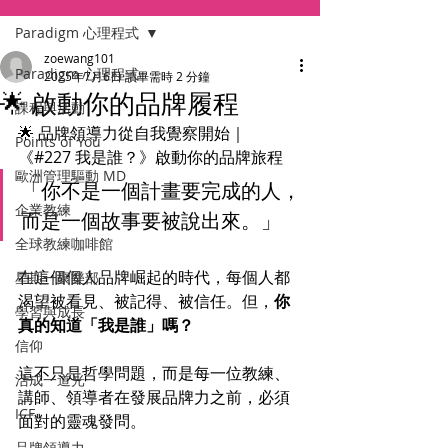
Paradigm 心理程式
zoewang101
Paradigm 心理程式
2025年7月6日
讀畢需時 2 分鐘
🌟 啟動你的品牌履程
課程與活動
🌟 品牌領導力從自我覺察開始｜
Points of You
《#227 我是誰？》啟動你的品牌旅程
歐洲管理驅動 MD
「你不是一個計畫要完成的人，
企業教練
而是一個故事要被說出來。」
全球教練咖啡館
在這個個人品牌崛起的時代，每個人都
星期一聚樂部
渴望被看見、被記得、被信任。但，
你
學習與成長
真的知道「我是誰」嗎？
信仰
這不只是哲學問題，而是每一位教練、
活成一道光
講師、領導者在發展品牌力之前，必須
ICF
面對的靈魂發問。
品牌領導力