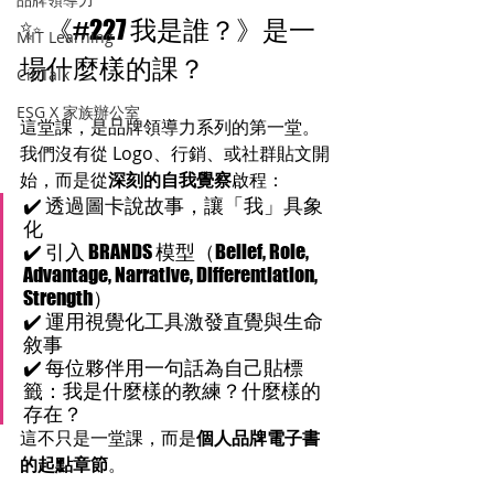
✨ 《#227 我是誰？》是一
MIT Learning
場什麼樣的課？
CitiTalk
ESG X 家族辦公室
這堂課，是品牌領導力系列的第一堂。
我們沒有從 Logo、行銷、或社群貼文開
始，而是從
深刻的自我覺察
啟程：
✔️ 透過圖卡說故事，讓「我」具象
化
✔️ 引入 BRANDS 模型（Belief, Role, 
Advantage, Narrative, Differentiation, 
Strength）
✔️ 運用視覺化工具激發直覺與生命
敘事
✔️ 每位夥伴用一句話為自己貼標
籤：我是什麼樣的教練？什麼樣的
存在？
這不只是一堂課，而是
個人品牌電子書
的起點章節
。