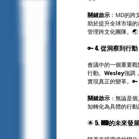
關鍵啟示
：MD的跨
助於提升全球市場的
管理跨文化團隊。🌏
🔑 4. 
從洞察到行動
會議中的一個重要觀
行動。
Wesley
強調
實現真正的變革。🔑
關鍵啟示
：無論是個
知轉化為具體的行動
🌟 5. 
MD的未來發