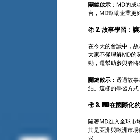
關鍵啟示
：MD的成
台，MD幫助企業更
📚 2. 
故事學習：讓
在今天的會議中，故
大家不僅理解MD的
動，還幫助參與者將
關鍵啟示
：透過故事
結。這樣的學習方式
🌍 3. 
MD在國際化
隨著MD進入全球市
其是亞洲與歐洲市場
求。