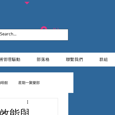
登入
洲管理驅動
部落格
聯繫我們
群組
咖啡館
星期一聚樂部
ESG X 家族辦公室
隊效能與