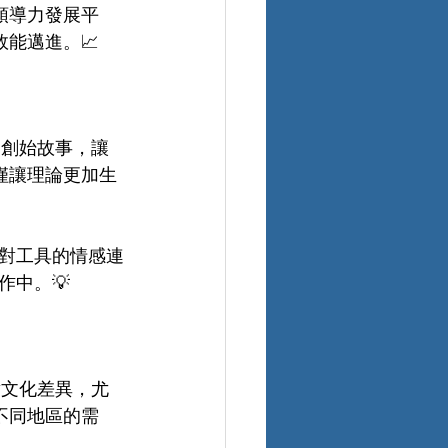
領導力發展平
能邁進。📈
的創始故事，讓
僅讓理論更加生
對工具的情感連
中。💡
對文化差異，尤
不同地區的需