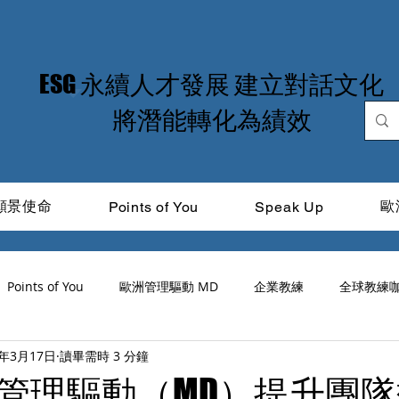
​ESG 永續人才發展 建立對話文化
​將潛能轉化為績效
願景使命
歐
Points of You
Speak Up
Points of You
歐洲管理驅動 MD
企業教練
全球教練
5年3月17日
讀畢需時 3 分鐘
道光
ICF
品牌領導力
MIT Learning
CitiTalk
管理驅動（MD）提升團