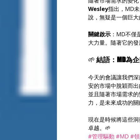
隨著市場需求的變化
Wesley
指出，MD
說，無疑是一個巨大
關鍵啟示
：MD不僅
大力量。隨著它的發
🌱 
結語：MD為
今天的會議讓我們深
安的市場中脫穎而出
並且隨著市場需求的
力，是未來成功的關
現在是時候將這些洞
卓越。🌱
#管理驅動
#MD
#