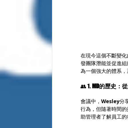
在現今這個不斷變化
發團隊潛能並促進組
為一個強大的體系，
👥 1. 
MD的歷史：
會議中，
Wesley
分
行為，但隨著時間的
助管理者了解員工的