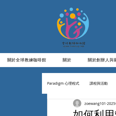
關於全球教練咖啡館
關於
關於創辦人與
Paradigm 心理程式
課程與活動
zoewang101
202
學習與成長
信仰
活成一
如何利用