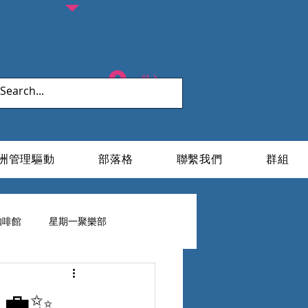
登入
洲管理驅動
部落格
聯繫我們
群組
咖啡館
星期一聚樂部
ESG X 家族辦公室
💼✨