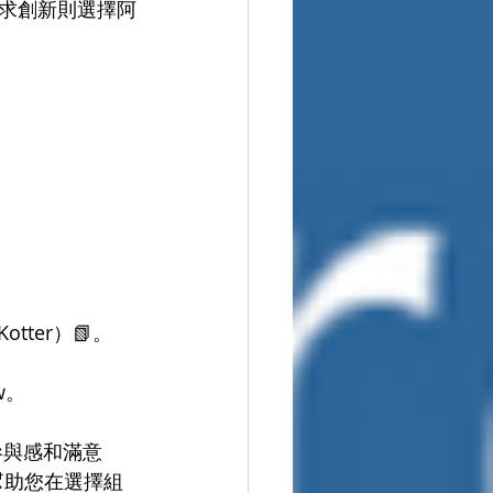
求創新則選擇阿
tter）📗。
ew。
參與感和滿意
幫助您在選擇組