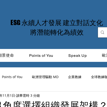
​ESG 永續人才發展 建立對話文化
​將潛能轉化為績效
願景使命
歐
Points of You
Speak Up
Points of You
歐洲管理驅動 MD
企業教練
全球教練
4年11月1日
讀畢需時 3 分鐘
道光
ICF
品牌領導力
MIT Learning
CitiTalk
R 角度選擇組織發展架構？