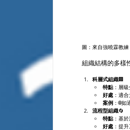
圖：來自強曉霖教練 
組織結構的多樣性
科層式組織
🏢
特點
：層級
好處
：適合
案例
：🌐
流程型組織
🔄
特點
：基於
好處
：提升