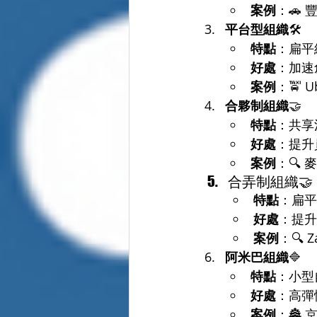
案例
：🚗
平台型組織
🛠️
特點
：扁平
好處
：加速
案例
：🚖 
合夥制組織
🤝
特點
：共享
好處
：提升
案例
：🔍
合弄制組織🤝
特點
：扁平
好處
：提升
案例
：🔍
阿米巴組織
🔷
特點
：小型
好處
：高彈
案例
：🏯