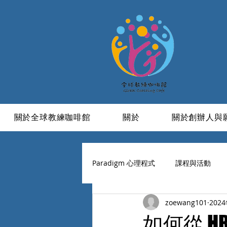
關於全球教練咖啡館
關於
關於創辦人與
Paradigm 心理程式
課程與活動
zoewang101
202
學習與成長
信仰
活成一
如何從 H