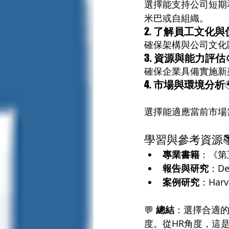
選擇能支持公司短期
米巴或自組織。
2. 
了解員工文化與
確保架構與公司文化
3. 
資源與能力評估
確保企業具備實施新
4. 
市場與環境分析
選擇能適應當前市場
學習與參考資源
專業書籍
：《第五
報告與研究
：De
案例研究
：Harv
💬 
總結
：選擇合適
度。從HR角度，這