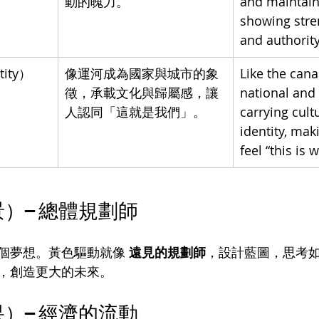
動的魄力。
and maintains
showing stren
and authority
ity）
像運河成為國家與城市的象
Like the can
徵，承載文化與歸屬感，讓
national and 
人認同「這就是我們」。
carrying cult
identity, mak
feel “this is 
景）– 總體規劃師
個夢想。黃色驅動就像 
遠見的規劃師
，設計藍圖，思考
，創造更大的未來。
果）– 經濟的流動