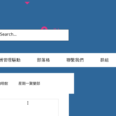
登入
洲管理驅動
部落格
聯繫我們
群組
咖啡館
星期一聚樂部
ESG X 家族辦公室