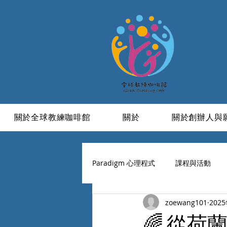
關於全球教練咖啡館
關於
關於創辦人與
Paradigm 心理程式
課程與活動
zoewang101
202
學習與成長
信仰
活成一
🌈 從