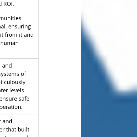
d ROI.
munities 
al, ensuring 
t from it and 
 human 
s and 
systems of 
ticulously 
ter levels 
ensure safe 
peration.
r and 
r that built 