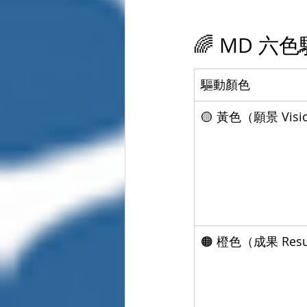
🌈 MD 六
驅動顏色
🟡 黃色（願景 Visi
🟠 橙色（成果 Resu