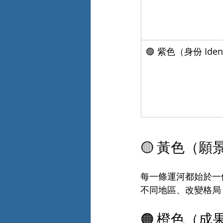
🟣 紫色（身份 Ident
🟡 黃色（願
每一條運河都始於一
不同地區、改變格局
🟠 橙色（成