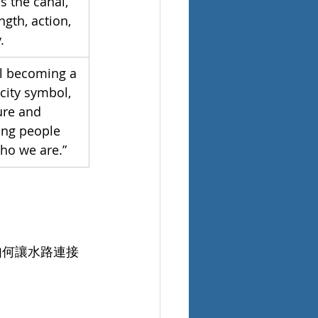
 the canal, 
gth, action, 
.
al becoming a 
city symbol, 
ure and 
ing people 
who we are.”
如何讓水路連接