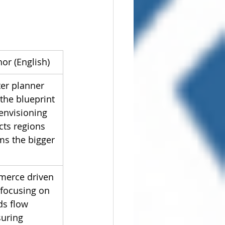
or (English)
er planner 
the blueprint 
 envisioning 
cts regions 
ms the bigger 
merce driven 
 focusing on 
s flow 
uring 