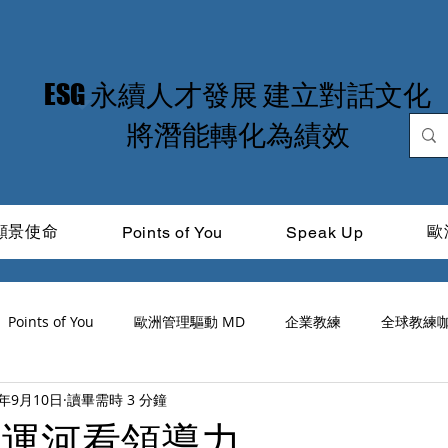
​ESG 永續人才發展 建立對話文化
​將潛能轉化為績效
願景使命
歐
Points of You
Speak Up
Points of You
歐洲管理驅動 MD
企業教練
全球教練
5年9月10日
讀畢需時 3 分鐘
道光
ICF
品牌領導力
MIT Learning
CitiTalk
荷蘭運河看領導力