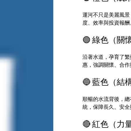
運河不只是美麗風景
度、效率與投資報酬
🟢 綠色（關
沿著水道，孕育了繁
惠，強調關懷、合作
🔵 藍色（結
順暢的水流背後，總
統，保障長久、安全
🔴 紅色（力