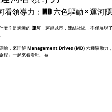
運河看領導力：MD 六色驅動 × 運河
什麼？是蜿蜒的 
運河
，穿越城市，連結社區，不僅展現
。
隱喻，來理解 
Management Drives (MD)
 六種驅動力
旅程」一起來看看吧。🚤