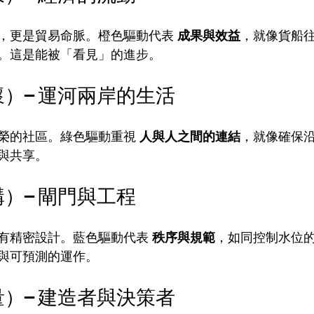
，更是貿易命脈。橙色驅動代表 
成果與效益
，就像貨船
。這是能被「看見」的進步。
懷）– 運河兩岸的生活
榮的社區。綠色驅動重視 
人與人之間的連結
，就像確保
與共享。
構）– 閘門與工程
有精密設計。藍色驅動代表 
秩序與規範
，如同控制水位
與可預測的運作。
量）– 建造者與決策者