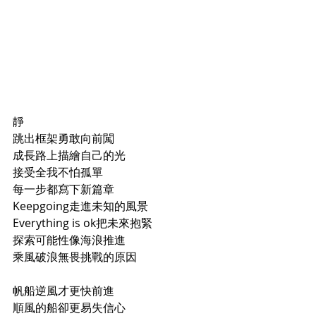
靜
跳出框架勇敢向前闖
成長路上描繪自己的光
接受全我不怕孤單
每一步都寫下新篇章
Keepgoing走進未知的風景
Everything is ok把未來抱緊
探索可能性像海浪推進
乘風破浪無畏挑戰的原因
帆船逆風才更快前進
順風的船卻更易失信心