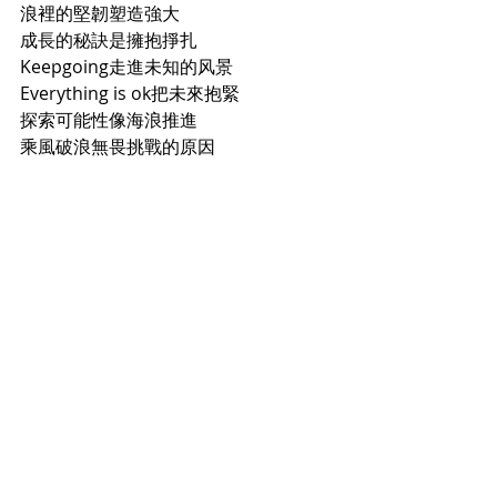
浪裡的堅韌塑造強大
成長的秘訣是擁抱掙扎
Keepgoing走進未知的风景
Everything is ok把未來抱緊
探索可能性像海浪推進
乘風破浪無畏挑戰的原因
冒險是路途上的心跳
突破了界限自由更渺妙
浪尖上的風景縱使艱難
那燦爛是夢想照亮人間
Keepgoing走進未知的風景
Everything is ok把未來抱緊
探索可能性像海浪推進
乘風破浪無謂挑戰的原因