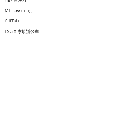
MIT Learning
CitiTalk
ESG X 家族辦公室