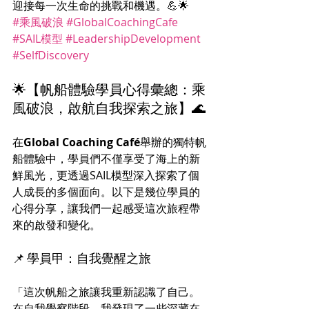
迎接每一次生命的挑戰和機遇。💪🌟
#乘風破浪
#GlobalCoachingCafe
#SAIL模型
#LeadershipDevelopment
#SelfDiscovery
🌟【帆船體驗學員心得彙總：乘
風破浪，啟航自我探索之旅】🌊
在
Global Coaching Café
舉辦的獨特帆
船體驗中，學員們不僅享受了海上的新
鮮風光，更透過SAIL模型深入探索了個
人成長的多個面向。以下是幾位學員的
心得分享，讓我們一起感受這次旅程帶
來的啟發和變化。
📌 學員甲：自我覺醒之旅
「這次帆船之旅讓我重新認識了自己。
在自我覺察階段，我發現了一些深藏在