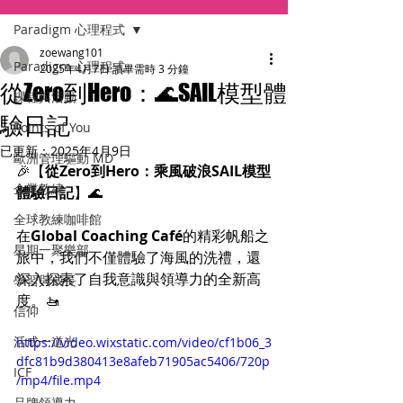
Paradigm 心理程式
zoewang101
Paradigm 心理程式
2025年4月7日
讀畢需時 3 分鐘
從Zero到Hero：🌊SAIL模型體
課程與活動
驗日記
Points of You
已更新：
2025年4月9日
歐洲管理驅動 MD
🎉【
從Zero到Hero：乘風破浪SAIL模型
企業教練
體驗日記
】🌊
全球教練咖啡館
在
Global Coaching Café
的精彩帆船之
星期一聚樂部
旅中，我們不僅體驗了海風的洗禮，還
深入探索了自我意識與領導力的全新高
學習與成長
度。🚤
信仰
活成一道光
https://video.wixstatic.com/video/cf1b06_3
dfc81b9d380413e8afeb71905ac5406/720p
ICF
/mp4/file.mp4
品牌領導力