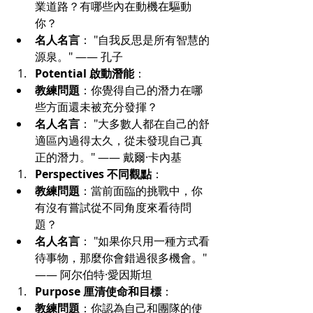
業道路？有哪些內在動機在驅動
你？
名人名言
： "自我反思是所有智慧的
源泉。" —— 孔子
Potential 啟動潛能
：
教練問題
：你覺得自己的潛力在哪
些方面還未被充分發揮？
名人名言
： "大多數人都在自己的舒
適區內過得太久，從未發現自己真
正的潛力。" —— 戴爾·卡內基
Perspectives 不同觀點
：
教練問題
：當前面臨的挑戰中，你
有沒有嘗試從不同角度來看待問
題？
名人名言
： "如果你只用一種方式看
待事物，那麼你會錯過很多機會。" 
—— 阿尔伯特·愛因斯坦
Purpose 厘清使命和目標
：
教練問題
：你認為自己和團隊的使