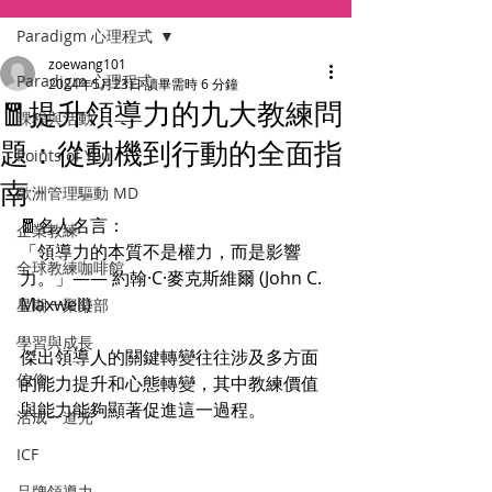
Paradigm 心理程式
zoewang101
Paradigm 心理程式
2024年5月23日
讀畢需時 6 分鐘
🧧提升領導力的九大教練問
課程與活動
題：從動機到行動的全面指
Points of You
南
歐洲管理驅動 MD
🧧名人名言：
企業教練
「領導力的本質不是權力，而是影響
全球教練咖啡館
力。」—— 約翰·C·麥克斯維爾 (John C. 
Maxwell)
星期一聚樂部
學習與成長
傑出領導人的關鍵轉變往往涉及多方面
信仰
的能力提升和心態轉變，其中教練價值
與能力能夠顯著促進這一過程。
活成一道光
ICF
品牌領導力