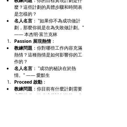
教練問題
：你的目標實現計劃是什
麼？這些計劃的具體步驟和時間表
是怎樣的？
名人名言
： "如果你不為成功做計
劃，那麼你就是在為失敗做計劃。" 
—— 本杰明·富兰克林
Passion 展現熱情
：
教練問題
：你對哪些工作內容充滿
熱情？這種熱情是如何影響你的工
作的？
名人名言
： "成功的秘訣在於熱
情。" —— 愛默生
Proceed 啟動
：
教練問題
：你目前有什麼計劃需要
立即啟動？啟動這些計劃的第一步
是什麼？
名人名言
： "行動是成功的基石。" 
—— 巴勃羅·畢加索