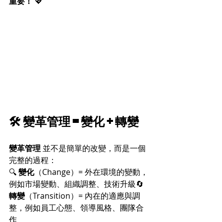
重要！
 💖
🛠 變革管理 = 變化 + 轉變
變革管理
 並不是簡單的改變，而是一個
完整的過程：
🔍 
變化
（Change）= 外在環境的變動，
例如市場變動、組織調整、技術升級🔄 
轉變
（Transition）= 內在的適應與調
整，例如員工心態、領導風格、團隊合
作