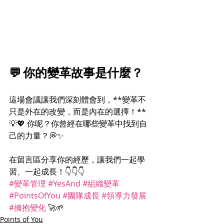
💬 你的變革故事是什麼？
這場會議讓我們深刻體會到，**變革不
只是外在的改變，而是內在的選擇！**
💡💖 你呢？你曾經在哪些變革中找到自
己的力量？💭✨
在留言區分享你的經歷，讓我們一起學
習、一起成長！👇👇👇
#變革管理
#YesAnd
#組織變革
#PointsOfYou
#團隊成長
#領導力發展
#擁抱變化
 🚀🌱
Points of You