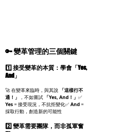
🔑 變革管理的三個關鍵
1️⃣ 接受變革的本質：學會「Yes, 
And」
🚀 在變革來臨時，與其說 
「這樣行不
通！」
，不如嘗試 
「Yes, And！」
✅ 
Yes
 = 接受現況，不抗拒變化✅ 
And
 = 
採取行動，創造新的可能性
2️⃣ 變革需要團隊，而非孤軍奮