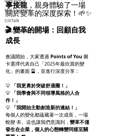
事接龍
，親身體驗了一場
MIT Learning
關於變革的深度探索！🌱✨
CitiTalk
🎬 變革的開場：回顧自我
ESG X 家族辦公室
成長
會議開始，大家透過 
Points of You
 圖
卡選擇代表自己「2025年最欣賞的變
化」的畫面 🎴，並進行深度分享：
💡 
「我更勇於突破舒適圈！」
💡 
「我學會與不同領導風格的人合
作！」
💡 
「我開始主動創造新的連結！」
每個人的變化都蘊藏著一次成長，一場
蛻變 🦋。這也讓我們意識到，
變革不僅
發生在企業，個人的心態轉變同樣至關