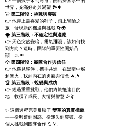
👉 一個孩子來到河邊，開始探索水中的
世界，充滿好奇與渴望 🏞️🐠
🚀 
第二階段：挑戰與突破
👉 他穿上最喜愛的鞋子，踏上冒險之
旅，發現新的機遇與挑戰 👣🌍
🌪 
第三階段：不確定性與適應
👉 天色突然變暗，霧氣瀰漫，該如何找
到方向？這時，團隊的重要性開始凸
顯！🌫️🔦
💡 
第四階段：團隊合作與信任
👉 他遇見夥伴，攜手共進，在黑暗中燃
起篝火，找到內在的勇氣與信念 🔥🎶
🏆 
第五階段：蛻變與成功
👉 經過重重挑戰，他們終於抵達目的
地，收穫了成長、友情與智慧 🎉🥇
✨ 這個過程完美反映了 
變革的真實樣貌
——從興奮到困惑、從迷失到突破、從
個人挑戰到團隊合作 💪💡。