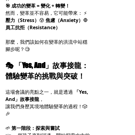
🎯 成功的變革 = 變化 + 轉變！
然而，變革並不容易，它可能帶來： ⚡ 
壓力（Stress）
😰 
焦慮（Anxiety）
🛑 
員工抗拒（Resistance）
那麼，我們該如何在變革的洪流中站穩
腳步呢？🧐
🎭 「Yes, And」故事接龍：
體驗變革的挑戰與突破！
這場會議的亮點之一，就是透過 
「Yes, 
And」故事接龍
，
讓我們身歷其境地體驗變革的過程！🎲
🎉
🌱 
第一階段：探索與嘗試