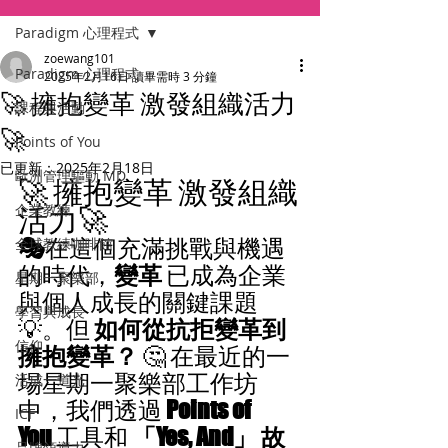
Paradigm 心理程式
zoewang101
Paradigm 心理程式
2025年2月16日
讀畢需時 3 分鐘
🚀 擁抱變革 激發組織活力
課程與活動
🚀
Points of You
已更新：
2025年2月18日
歐洲管理驅動 MD
🚀 擁抱變革 激發組織
企業教練
活力🚀
🎭
在這個充滿挑戰與機遇
全球教練咖啡館
的時代，
變革
 已成為企業
星期一聚樂部
與個人成長的關鍵課題 
學習與成長
💡。但 
如何從抗拒變革到
信仰
擁抱變革？
 🤔 在最近的一
場星期一聚樂部工作坊
活成一道光
中，我們透過 
Points of 
ICF
You
 工具和 
「Yes, And」 故
品牌領導力