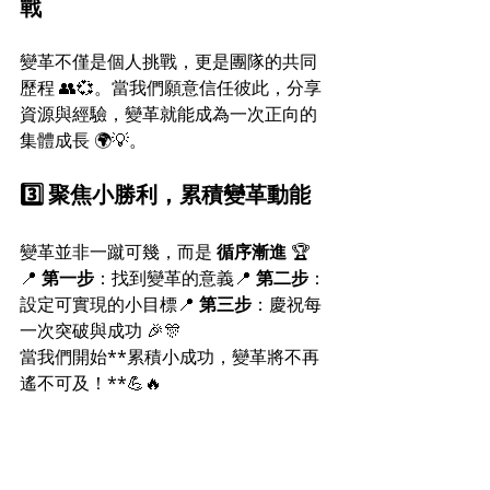
戰
變革不僅是個人挑戰，更是團隊的共同
歷程 👥💞。當我們願意信任彼此，分享
資源與經驗，變革就能成為一次正向的
集體成長 🌍💡。
3️⃣ 聚焦小勝利，累積變革動能
變革並非一蹴可幾，而是 
循序漸進
 🏆
📍 
第一步
：找到變革的意義📍 
第二步
：
設定可實現的小目標📍 
第三步
：慶祝每
一次突破與成功 🎉🎊
當我們開始**累積小成功，變革將不再
遙不可及！**💪🔥