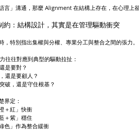
言」溝通，那麼 Alignment 在結構上存在，在心理上
 平衡制約：結構設計，其實是在管理驅動衝突
時，特別指出集權與分權、專業分工與整合之間的張力。
些張力往往對應到典型的驅動拉扯：
還是要對？
，還是要顧人？
突破，還是守住根基？
楚界定：
橙＋紅」快衝
藍＋紫」穩住
綠色」作為整合緩衝