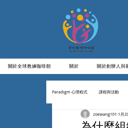
關於全球教練咖啡館
關於
關於創辦人與
Paradigm 心理程式
課程與活動
zoewang101
1月2
學習與成長
信仰
活成一
為什麼組