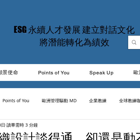
​ESG 永續人才發展 建立對話文化
​將潛能轉化為績效
願景使命
歐
Points of You
Speak Up
Points of You
歐洲管理驅動 MD
企業教練
全球教練
0日
讀畢需時 3 分鐘
道光
ICF
品牌領導力
MIT Learning
CitiTalk
織設計談得通，卻還是動