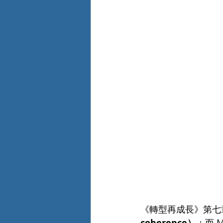
《轉型再成長》第七
coherence）
；而 