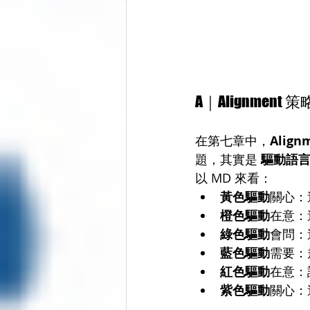
A｜Alignme
在第七章中，
Alig
題，其實是 
驅動語
以 MD 來看：
黃色驅動
關心：
橙色驅動
在意：
綠色驅動
會問：
藍色驅動
需要：
紅色驅動
在意：
紫色驅動
關心：