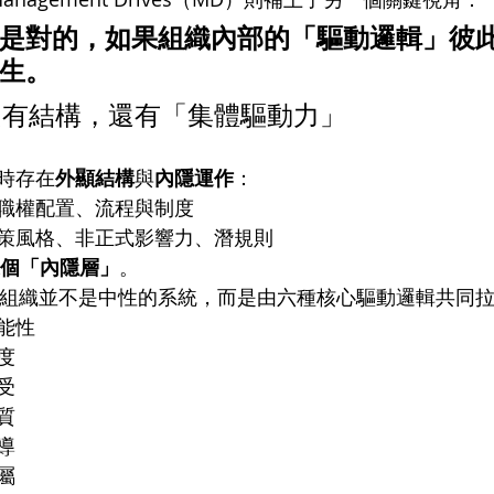
是對的，如果組織內部的「驅動邏輯」彼
生。
只有結構，還有「集體驅動力」
時存在
外顯結構
與
內隱運作
：
職權配置、流程與制度
策風格、非正式影響力、潛規則
這個「內隱層」
。
看，組織並不是中性的系統，而是由六種核心驅動邏輯共同
能性
度
受
質
導
屬