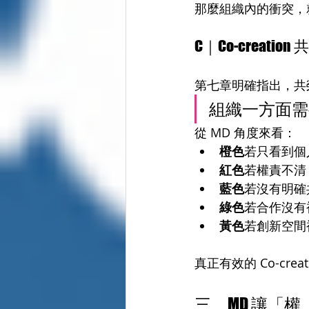
那麼組織內的衝突，
C｜Co-crea
第七章明確指出，共
組織一方面需
從 MD 角度來看：
橙色
若只看到個
紅色
若權責不清
藍色
若沒有明確
綠色
若合作沒有
黃色
若創新空間
真正有效的 Co-cr
三、MD 讓「