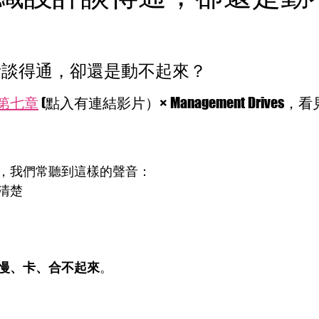
計談得通，卻還是動不起來？
第七章
 (點入有連結影片）× Management Drive
，我們常聽到這樣的聲音：
清楚
慢、卡、合不起來
。