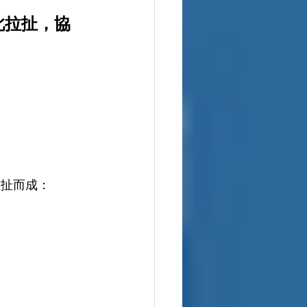
此拉扯，協
拉扯而成：