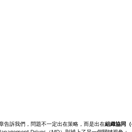
章告訴我們，問題不一定出在策略，而是出在
組織協同（or
Management Drives（MD）則補上了另一個關鍵視角：