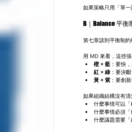
如果策略只用「單一語
B｜Balance
第七章談到平衡制約
用 MD 來看，這
橙 × 藍
：要快，
紅 × 綠
：要決斷
黃 × 紫
：要創新
如果組織結構沒有清
什麼事情可以「
什麼事情必須「
什麼議題需要「