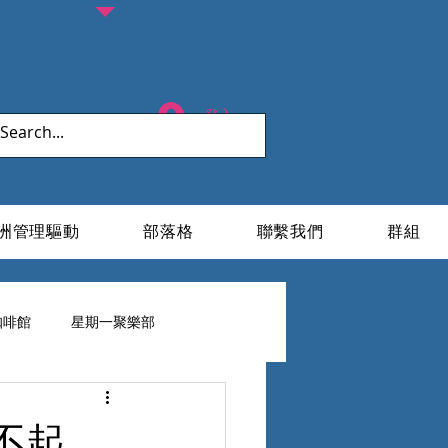
登入
洲管理驅動
部落格
聯繫我們
群組
咖啡館
星期一聚樂部
ESG X 家族辦公室
不起