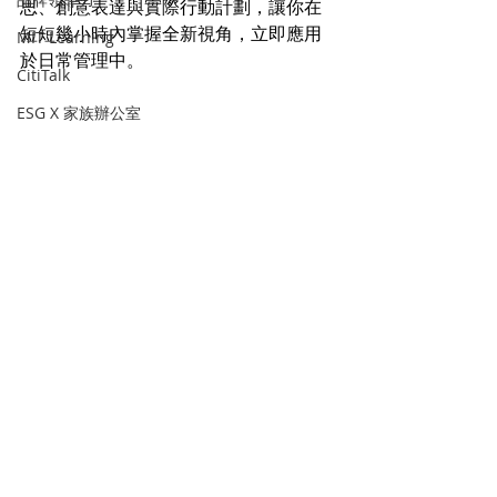
思、創意表達與實際行動計劃，讓你在
短短幾小時內掌握全新視角，立即應用
MIT Learning
於日常管理中。
CitiTalk
ESG X 家族辦公室