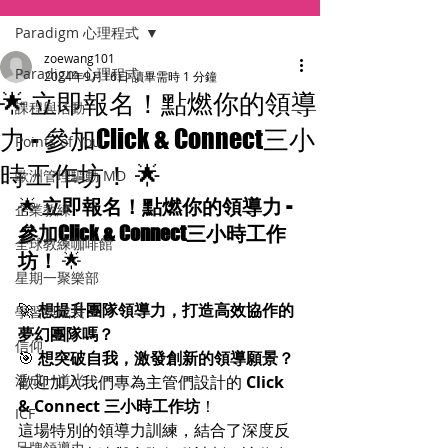
Paradigm 心理程式
zoewang101
Paradigm 心理程式
2024年9月16日
讀畢需時 1 分鐘
🌟 立即報名！點燃你的領導
課程與活動
力 - 參加Click & Connect三小
Points of You
時工作坊！ 🌟
歐洲管理驅動 MD
🌟 
立即報名！點燃你的領導力 - 
企業教練
參加Click & Connect三小時工作
全球教練咖啡館
坊！
 🌟
星期一聚樂部
🚀 
想提升團隊領導力，打造高效協作的
學習與成長
夢幻團隊嗎？
信仰
🎯 
想突破自我，激發創新的領導願景？
活成一道光
歡迎加入我們專為主管們設計的 
Click 
& Connect 三小時工作坊
！
ICF
這場特別的領導力訓練，結合了深度反
品牌領導力