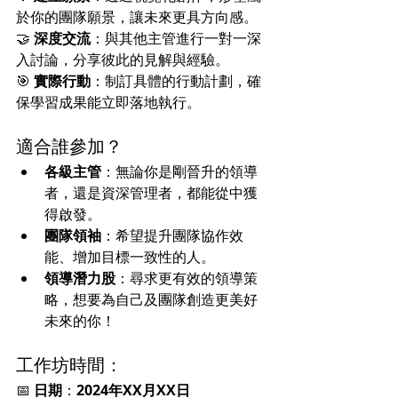
於你的團隊願景，讓未來更具方向感。
🤝 
深度交流
：與其他主管進行一對一深
入討論，分享彼此的見解與經驗。
🎯 
實際行動
：制訂具體的行動計劃，確
保學習成果能立即落地執行。
適合誰參加？
各級主管
：無論你是剛晉升的領導
者，還是資深管理者，都能從中獲
得啟發。
團隊領袖
：希望提升團隊協作效
能、增加目標一致性的人。
領導潛力股
：尋求更有效的領導策
略，想要為自己及團隊創造更美好
未來的你！
工作坊時間：
📅 
日期
：
2024年XX月XX日