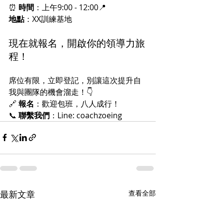
⏰ 
時間
：上午9:00 - 12:00📍 
地點
：XX訓練基地
現在就報名，開啟你的領導力旅
程！
席位有限，立即登記，別讓這次提升自
我與團隊的機會溜走！👇
🔗 
報名
：歡迎包班，八人成行！
📞 
聯繫我們
：Line: coachzoeing
最新文章
查看全部