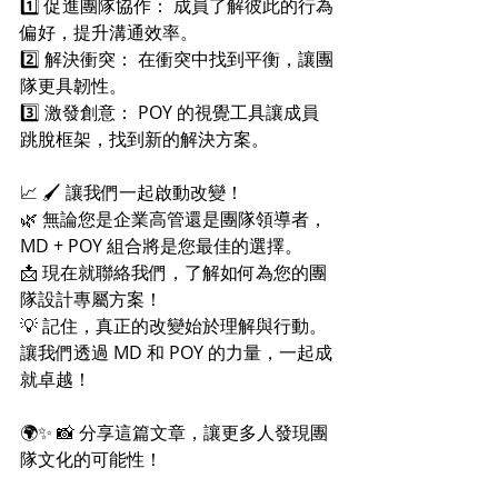
1️⃣ 促進團隊協作： 成員了解彼此的行為
偏好，提升溝通效率。 
2️⃣ 解決衝突： 在衝突中找到平衡，讓團
隊更具韌性。 
3️⃣ 激發創意： POY 的視覺工具讓成員
跳脫框架，找到新的解決方案。 
📈 🖌 讓我們一起啟動改變！ 
🌿 無論您是企業高管還是團隊領導者，
MD + POY 組合將是您最佳的選擇。 
📩 現在就聯絡我們，了解如何為您的團
隊設計專屬方案！ 
💡 記住，真正的改變始於理解與行動。 
讓我們透過 MD 和 POY 的力量，一起成
就卓越！ 
🌍✨ 📸 分享這篇文章，讓更多人發現團
隊文化的可能性！ 