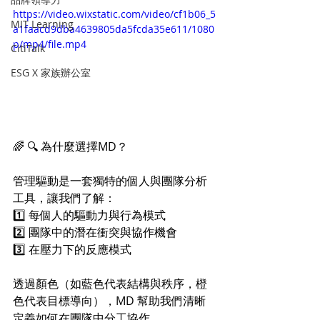
https://video.wixstatic.com/video/cf1b06_5
MIT Learning
a1faacd9dba4639805da5fcda35e611/1080
p/mp4/file.mp4
CitiTalk
ESG X 家族辦公室
🌈 🔍 為什麼選擇MD？ 
管理驅動是一套獨特的個人與團隊分析
工具，讓我們了解： 
1️⃣ 每個人的驅動力與行為模式 
2️⃣ 團隊中的潛在衝突與協作機會 
3️⃣ 在壓力下的反應模式 
透過顏色（如藍色代表結構與秩序，橙
色代表目標導向），MD 幫助我們清晰
定義如何在團隊中分工協作。