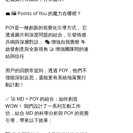
💼 🖼 Points of You 的魔力在哪裡？ 
POY是一種創新的視覺化引導方式， 它
透過圖片和深度問題的結合，引發情感
共鳴與深層對話： 🎭 增強自我覺察 🌀 
啟發創意與全新視角 🤝 增強團隊間的連
結與信任 
用戶的回饋常提到，透過 POY，他們不
僅能深刻反思，還能更有系統地落實行
動計劃！ 
✅ 🚀 MD + POY 的組合：如何創造 
WOW！ 我們設計了一系列互動工作
坊，結合 MD 的科學分析與 POY 的視覺
引導，帶來以下效果： 