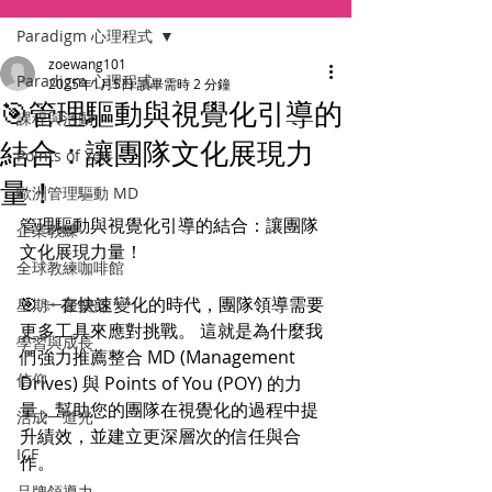
Paradigm 心理程式
zoewang101
Paradigm 心理程式
2025年1月5日
讀畢需時 2 分鐘
🎯管理驅動與視覺化引導的
課程與活動
結合：讓團隊文化展現力
Points of You
量！
歐洲管理驅動 MD
管理驅動與視覺化引導的結合：讓團隊
企業教練
文化展現力量！ 
全球教練咖啡館
🎯 ✨ 在快速變化的時代，團隊領導需要
星期一聚樂部
更多工具來應對挑戰。 這就是為什麼我
學習與成長
們強力推薦整合 MD (Management 
信仰
Drives) 與 Points of You (POY) 的力
量，幫助您的團隊在視覺化的過程中提
活成一道光
升績效，並建立更深層次的信任與合
ICF
作。 
品牌領導力