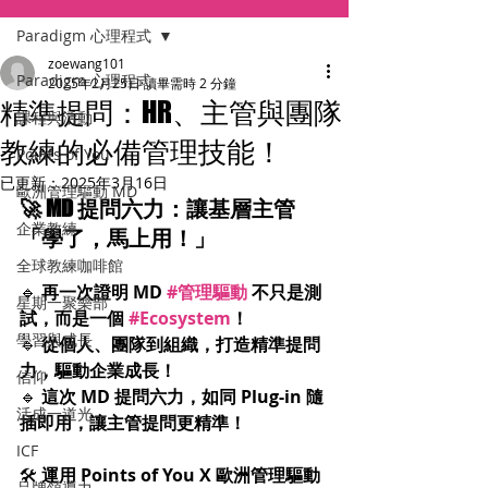
Paradigm 心理程式
zoewang101
Paradigm 心理程式
2025年2月25日
讀畢需時 2 分鐘
精準提問：HR、主管與團隊
課程與活動
教練的必備管理技能！
Points of You
已更新：
2025年3月16日
歐洲管理驅動 MD
🚀 MD 提問六力：讓基層主管
企業教練
「學了，馬上用！」
全球教練咖啡館
🔹 
再一次證明 MD 
#管理驅動
 不只是測
星期一聚樂部
試，而是一個 
#Ecosystem
！
學習與成長
🔹 
從個人、團隊到組織，打造精準提問
力，驅動企業成長！
信仰
🔹 
這次 MD 提問六力，如同 Plug-in 隨
活成一道光
插即用，讓主管提問更精準！
ICF
🛠 
運用 Points of You X 歐洲管理驅動 
品牌領導力