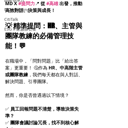
MD X 
#提問力
📍 
從 
#高雄
 出發，推動
MIT Learning
高效對話、決策與成長！
CitiTalk
💡 精準提問：HR、主管與
ESG X 家族辦公室
團隊教練的必備管理技
能！💬
在職場中，「問對問題」比「給出答
案」更重要！ 🤔作為 
HR、中高階主管
或團隊教練
，我們每天都在與人對話、
解決問題、引導團隊。
然而，你是否曾遇過以下情境？
✅ 
員工回報問題不清楚，導致決策失
準？
✅ 
團隊會議討論冗長，找不到核心解