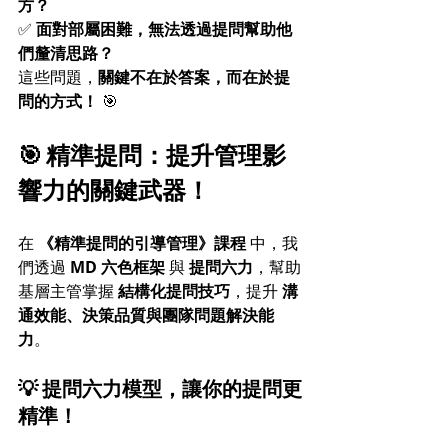
方？
✅ 
面對部屬困難，無法透過提問幫助他
們釐清思路？
這些問題，
關鍵不在於答案，而在於提
問的方式！
 🎯
🎯 精準提問：提升管理影
響力的關鍵武器！
在 
《精準提問的引導管理》課程
 中，我
們透過 
MD 六色框架
 與 
提問六力
，幫助
基層主管掌握 
結構化提問技巧
，提升 
溝
通效能、決策品質與團隊問題解決能
力
。
💡 提問六力模型，讓你的提問更
精準！