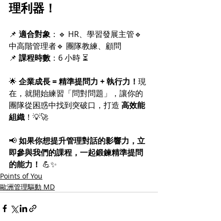
理利器！
📌 
適合對象
：🔹 HR、學習發展主管🔹 
中高階管理者🔹 團隊教練、顧問
📌 
課程時數
：6 小時 ⏳
🌟 
企業成長 = 精準提問力 + 執行力！
現
在，就開始練習「問對問題」，讓你的
團隊從困惑中找到突破口，打造 
高效能
組織
！💡🚀
📢 
如果你想提升管理對話的影響力，立
即參與我們的課程，一起鍛鍊精準提問
的能力！
 💪✨
Points of You
歐洲管理驅動 MD