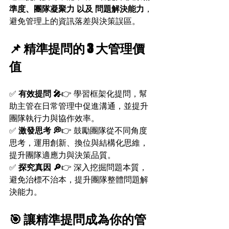
準度、團隊凝聚力 以及 問題解決能力
，
避免管理上的資訊落差與決策誤區。
📌 精準提問的 3 大管理價
值
✅ 
有效提問 🎤
👉 學習框架化提問，幫
助主管在日常管理中促進溝通，並提升
團隊執行力與協作效率。
✅ 
激發思考 💭
👉 鼓勵團隊從不同角度
思考，運用創新、換位與結構化思維，
提升團隊適應力與決策品質。
✅ 
探究真因 🔎
👉 深入挖掘問題本質，
避免治標不治本，提升團隊整體問題解
決能力。
🎯 讓精準提問成為你的管