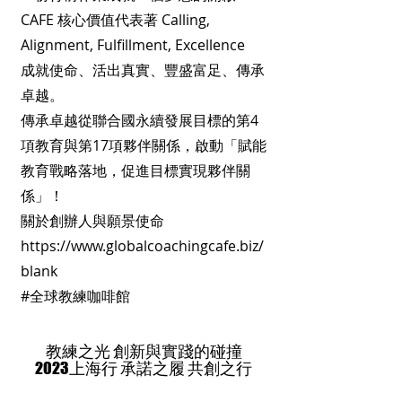
​CAFE 核心價值代表著 Calling,
Alignment, Fulfillment, Excellence
成就使命
、活出真實
、豐盛富足、傳承
卓越。
傳承卓越從聯合國永續發展目標的第4
項教育與第17項夥伴關係
，
啟動「賦能
教育戰略落地，促進目標實現夥伴關
係」！
關於創辦人與願景使命
https://www.globalcoachingcafe.biz/
blank
​#全球教練咖啡館
教練之光 創新與實踐的碰撞
​2023上海行 承諾之履 共創之行