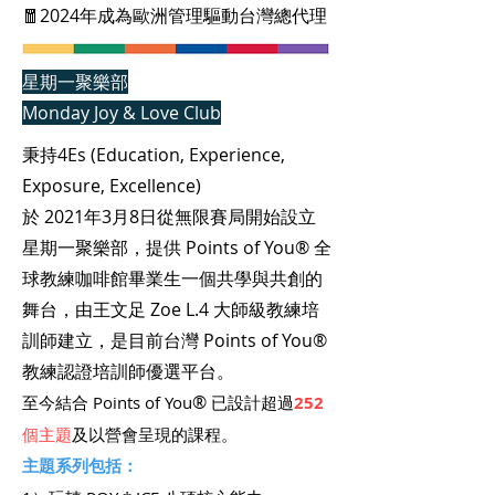
🧧2024年成為歐洲管理驅動台灣總代理
星期一聚樂部
​Monday Joy & Love Club
秉持4Es (Education, Experience,
Exposure, Excellence)
於 2021年3月8日
從無限賽局開始
設立
星期一聚樂部，提供 Points of You® 全
球教練咖啡館畢業生一個共學與共創的
舞台，由王文足 Zoe L.4 大師級教練培
訓師建立，是目前台灣 Points of You®
教練認證培訓師優選平台。
®
至今結合 Points of You
已設計超過
252
個主題
及以營會呈現的課程
。
主題系列包括：