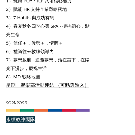
1）玩轉 POY * ICF 八項核心能力
2）賦能 HR 支持企業戰略落地
3）7 Habits 與成功有約
4）春夏秋冬四季心靈 SPA - 擁抱初心，點
亮生命
5）信任＋，優勢＋，情商＋
6）禮尚往來教練領導力
7）夢想啟航 - 追隨夢想，活在當下，在陽
光下漫步，慶祝生活
8）MD 戰略地圖
​星期一聚樂部活動連結 （可點選進入）
2021-2023
永續教練團隊