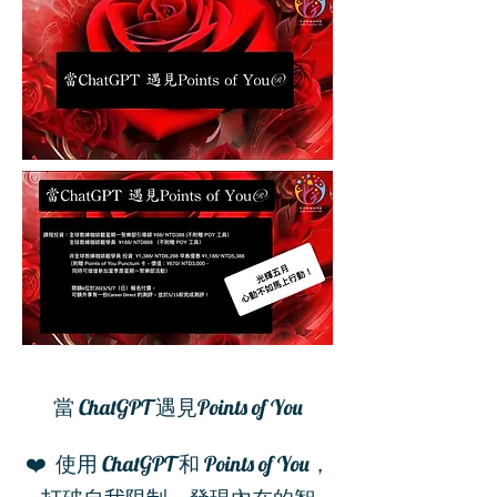
當 ChatGPT 遇見Points of You
❤️ 使用 ChatGPT 和 Points of You，