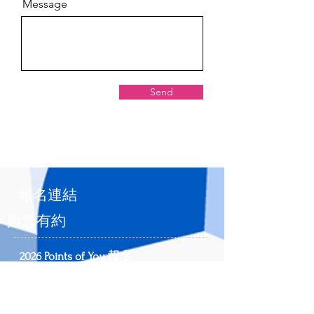
Message
Send
​報名連結
與您有約
2026 Points of You 報名
https://reurl.cc/R9ojLx
購買 POY 工
具：
https://reurl.cc/kr8Orx