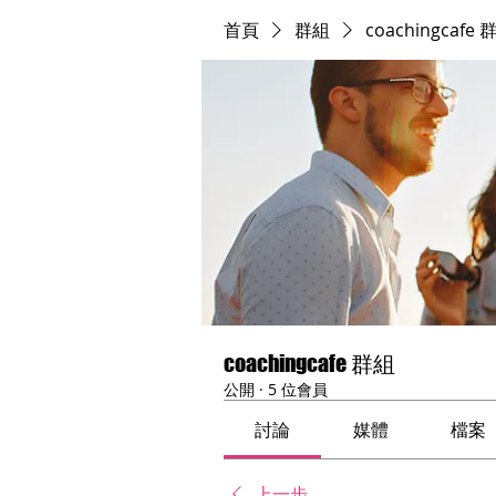
首頁
群組
coachingcafe 
coachingcafe 群組
公開
·
5 位會員
討論
媒體
檔案
上一步