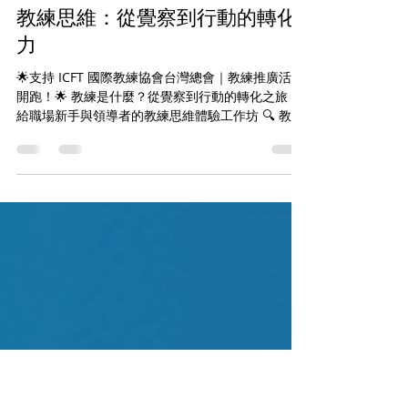
zoewang101
2025年5月14日
讀畢需時 3 分鐘
教練思維：從覺察到行動的轉化
力
🌟支持 ICFT 國際教練協會台灣總會｜教練推廣活動
開跑！🌟 教練是什麼？從覺察到行動的轉化之旅 —
給職場新手與領導者的教練思維體驗工作坊 🔍 教練
是什麼？不是給答案，而是打開可能性的對話 當你
聽到「教練」這個詞，你會聯想到什麼？是運動場
上大聲指導的教練？還是人生路...