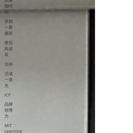
咖啡
館
星期
一聚
樂部
學習
與成
長
信仰
活成
一道
光
ICF
品牌
領導
力
MIT
Learning