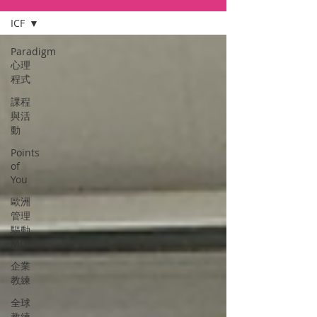
ICF
Paradigm
心理
程式
課程
與活
動
Points
of
You
歐洲
管理
驅動
MD
企業
教練
全球
教練