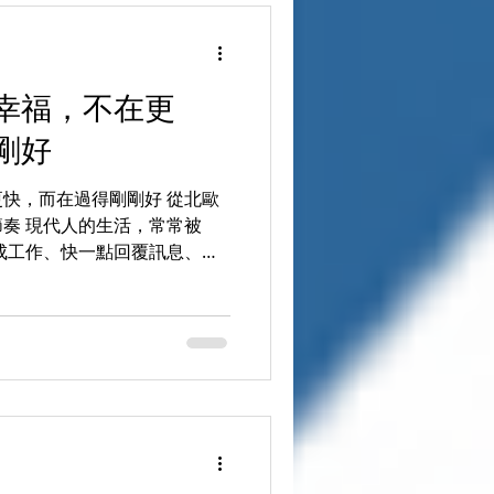
長？ 明天回到工作現場，我可以
題，也成為整晚學習的主軸。
書，而是開始重新思考我們帶
幸福，不在更
而來？ 今晚最喜歡的一個設
 I Here? 我們先透過 QR
剛好
整理自己的學習期待，再運用
，分享今天為什麼來到這
快，而在過得剛剛好 從北歐
奏 現代人的生活，常常被
成工作、快一點回覆訊息、快
人的腳步。 我們擁有越來越
真正感受生活。 《北歐時
醒： 幸福，不在更快，而在
請我們逃離現實，也不是鼓勵
日暮 Inko 在丹麥生活後的
使用時間，也正在決定我們如
共處 作者日暮 Inko 原本
生某個階段，她感受到： 長期
在期待 忘記自己真正想要的生活