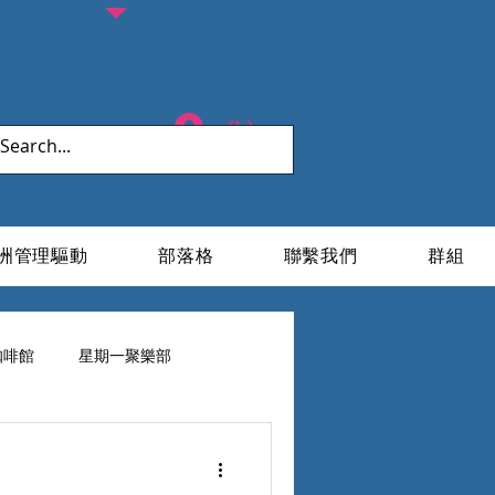
登入
洲管理驅動
部落格
聯繫我們
群組
咖啡館
星期一聚樂部
ESG X 家族辦公室