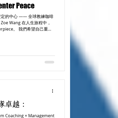
enter Peace
，前往北歐重新開始。 這段
福，不是因為他們擁有更多，
定的中心 —— 全球教練咖啡
有的。 一杯咖啡、一段散步
 Zoe Wang 在人生旅程中，
一個舒服的家，都可以成為幸
rpiece。 我們希望自己重
在遠方。 很多時候，它就在我
們追求專業、累積成就、建立
的五種時間哲學...
己的領域中成為那個不可取代
，也許我們會開始問自己： 我
是我想成為自己生命中的中
ent（成就） 走向
也是從 Centerpiece 走向
enterpiece：成為核心焦點
iece Center 是中心；Piece 是
nterpiece 指的是： 某件
核心部分。 在不同情境中：
e，是最令人記憶深刻的亮點。 一
隊卓越：
，是核心價值。 一個組織的
oaching × Management