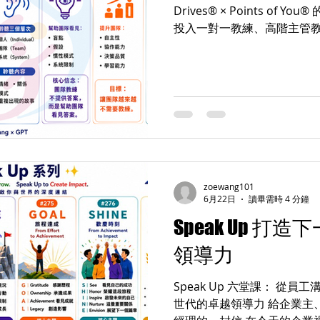
Drives® × Points of
投入一對一教練、高階主管教練、P
Management Drives
期一聚樂部（JL #278）
題： 當AI時代來臨，我們
始協助整個團隊一起成長？ 這也是近年來 ICF 積極推動
Team Coaching 的原
是因為組織真正面對的挑戰
決。 為什麼現在需要 Team 
是： AI 帶來工作模式的改變 V
部門協作愈來愈頻繁 利害關
zoewang101
正落地 創新速度遠快於組織
6月22日
讀畢需時 4 分鐘
一個可以只靠一位主管、一位
Speak Up 
變的是： 整個系統。 Group Coaching 與 Team
領導力
Coaching，到底差
Speak Up 六堂課： 從
世代的卓越領導力 給企業主