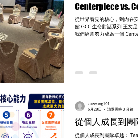
Centerpiece vs. C
於是，她選擇離開熟悉的環境
旅程讓她發現： 北歐人的幸
從世界看見的核心，到內在安
而是因為他們懂得珍惜眼前已
館 GCC 生命對話系列 王文足
時間、一場與朋友的交流、
我們經常努力成為一個 Cente
福的一部分。 幸福，不一定
要、被看見、有影響力。 我
們每天忽略的小事裡。 北歐人
品牌、創造價值，希望在自
的存在。 但走過一段旅程後
想成為別人眼中的焦點，還
心？ 這是一段從 Achievem
Alignment（對齊） 的旅程。 
Center Peace 的旅程。 C
Centerpiece = Center + P
一個元素、一個部分。 因此，Ce
zoewang101
事情中最重要、最吸引注意的
6月28日
讀畢需時 3 分鐘
一場活動的 Centerpiec
從個人成長到團
個品牌的 Centerpiece
Centerpiece，是共同
從個人成長到團隊卓越： Team C