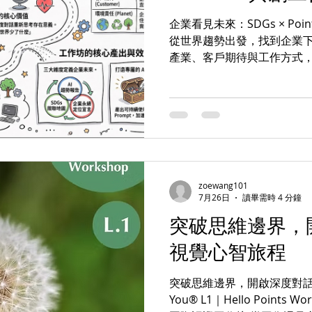
企業看見未來：SDGs × Points
從世界趨勢出發，找到企業下一
產業、客戶期待與工作方式
提升效率」，而是： 未來的
戶、人才與社會創造什麼價值
什麼而被選擇？ 這是一堂結合 SD
You® 圖像引導與 AI 協
們不把 SDGs 視為大企業的
容生成工具；而是運用兩者
義價值、發現新需求，並將
zoewang101
與可行動的策略方向。 在這堂
7月26日
讀畢需時 4 分鐘
趨勢、客戶需求與未來風險 找
突破思維邊界，
題與商業機會 透過 Points 
正的初心與價值 與團隊共創
視覺心智旅程
景轉化為具體的優先策略與行
業專屬 AI Prompt 五個步
突破思維邊界，開啟深度對話的視
See
You® L1｜Hello Points W