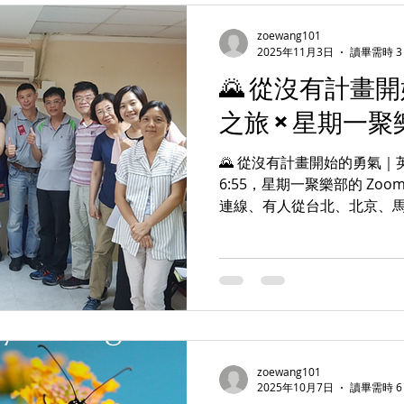
合「說對的話」，不適合「說真的
經理辦公室來說，真正的價值
zoewang101
Speak Up 不是用來「蒐
2025年11月3日
讀畢需時 3
率」。 它真正承接的，是三件
🌄 從沒有計畫
組織裡「還沒被說出口的訊號
之旅 × 星期一聚
人才流失，都不是突然發生的
些沒被說出口的不安 某些不
🌄 從沒有計畫開始的勇氣｜英
6:55，星期一聚樂部的 Zo
連線、有人從台北、北京、
臉都還帶著剛甦醒的柔光。 Z
不設定目標，也不安排計畫。
之旅。 」 🌱 一、平凡世
凡世界」——有節奏、有計
內心總會浮現一個聲音：「是
音，就是 冒險的召喚 。然
會經歷一段猶豫與害怕。那是 
zoewang101
遇見導師，聽見召喚 Zoe 分
2025年10月7日
讀畢需時 6
（6/24），她剛接觸 Points o