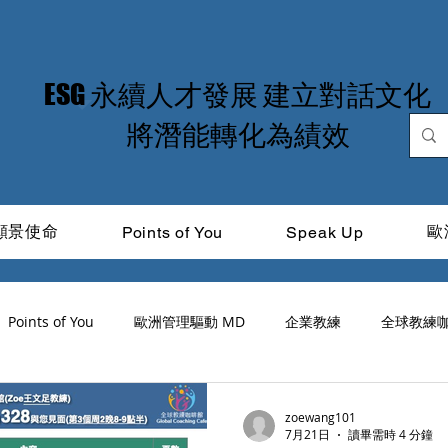
​ESG 永續人才發展 建立對話文化
​將潛能轉化為績效
願景使命
歐
Points of You
Speak Up
Points of You
歐洲管理驅動 MD
企業教練
全球教練
道光
ICF
品牌領導力
MIT Learning
CitiTalk
zoewang101
7月21日
讀畢需時 4 分鐘