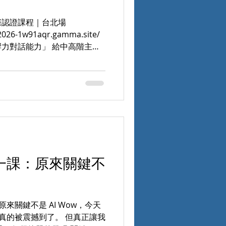
，分享今天為什麼來到這
u® 國際認證課程｜台北場
i-2026-1w91aqr.gamma.site/
力對話能力」 給中高階主
一代引導力系統 A｜
時代來了， 但真正稀缺的能力，正在
多資訊 ❌ 更多課程 ❌ 更多工
人「真正打開」的對話能力 ✅
 ✅ 能建立高信任關係的領導
/ HRD / L&D 組織發展顧問
tor 而言， 未來最重要的競爭力，
 Human-Centered
對話能力 I｜Interest 興趣 為
 上了一課：原來關鍵不
 Points of You®？ 因
「被告知」。 而是： ✨ 人開
：原來關鍵不是 AI Wow，今天
能，真的被震撼到了。 但真正讓我