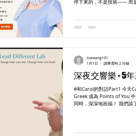
停下來的，不是技術—— 而
是工具，而是「提問」。 同樣
容， 有人卻能用它打開思考
差別在哪？ 在你怎麼問。 —
是 AI、領導力，還是教練 
讓思考產生轉變。 這也是我持續在教
因 它不是卡片 而是一套讓人
察變成行動 的對話方法 — 
zoewang101
更有深度 怎麼帶人思考，而
1月1日
讀畢需時 2 分鐘
生改變 那你會很適合這堂 Points
深夜交響樂 - 
習之旅 — 從覺察開始，走
一個？ A｜打開對話 B｜讓人說
#和Carol的對話Part1 今天
個字母，我回你 報名連結 https:/
Greek 成為 Points of
WeChat｜coachzoe LINE｜
同時，深深地祝福！ 我們談
為什麼 Carol 還是選擇和 Zoe 學
。。。。。。 ——她親口說的理
說了一句： 「所以也謝謝你當時
You (線上）？」 (當年我推薦