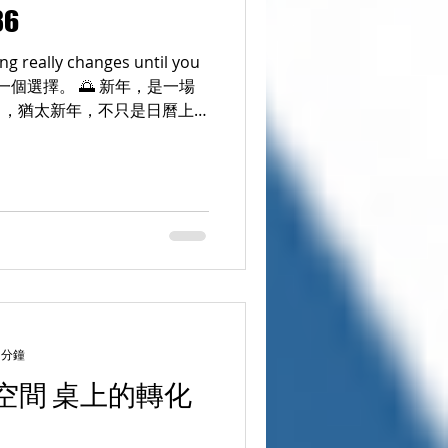
86
CPCDA 有一場團隊教練：
結合 Points of You 的
g really changes until you
我不知道會發生什麼，但我願
中的轉折點——從教練 ＋
nah ，猶太新年，不只是日曆上
」。...
 分鐘
空間 桌上的轉化