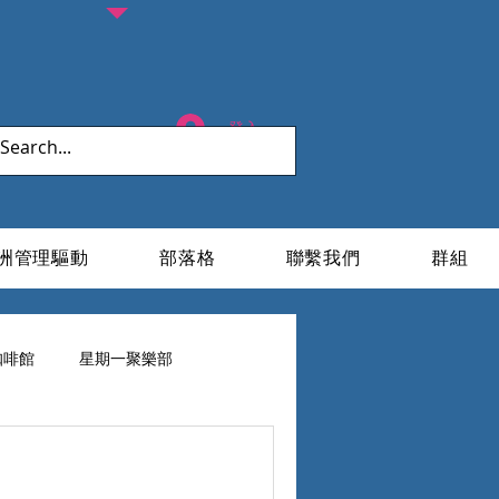
登入
洲管理驅動
部落格
聯繫我們
群組
咖啡館
星期一聚樂部
ESG X 家族辦公室