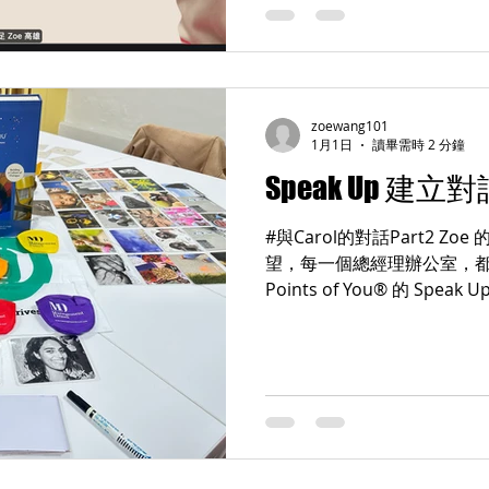
沒有猶豫，直接回我一句： 
那一段話，我後來反覆想了很
錢，而是因為你是真的愛它」 
常清楚： 她選擇回來找我， 不是因
能賺錢， 也不是因為一個學
zoewang101
的是： 「我覺得你身上有一種 
1月1日
讀畢需時 2 分鐘
很純粹的愛。」 她強調的不
Speak Up 建
的，是我真的喜歡這個工具、
被包裝、被銷售、被複製， 
#與Carol的對話Part2 Z
望，每一個總經理辦公室，都有一
Points of You® 的 Speak Up 時，我（Zoe）其實說
句我想了很久、也越來越篤定
個總經理辦公室，都需要一套 S
一套工具放在櫃子裡，而是一
的對話方式 。 為什麼是「
組織裡，反覆看到同一個現象
KPI 很清楚 但 真正重要的
不是因為大家沒想法，而是因