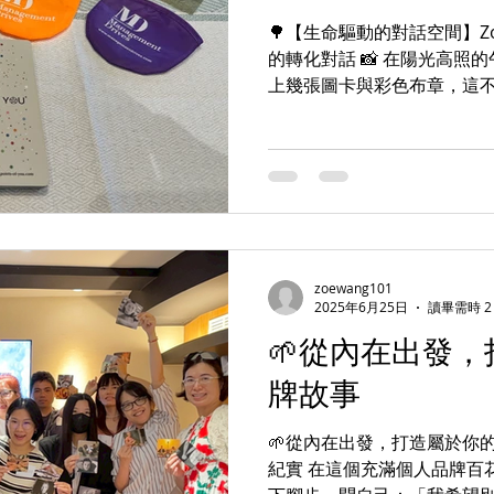
🌳【生命驅動的對話空間】Zo
的轉化對話 📸 在陽光高照
上幾張圖卡與彩色布章，這
更是一場內在召喚的顯影儀
這是一棵正在生長的生命之樹。 🔷
zoewang101
2025年6月25日
讀畢需時 2
🌱從內在出發
牌故事
🌱從內在出發，打造屬於你
紀實 在這個充滿個人品牌百