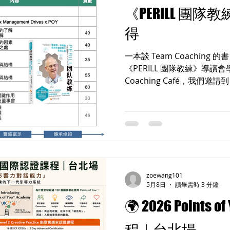
《PERILL 團
得
一本談 Team Coachin
《PERILL 團隊教練》導讀會學
Coaching Café，我們邀
翻譯者陳綽教練，帶領大家一起走進 
的 Team Coaching 
導讀。 沒想到，最後更像是
效團隊」的深度對話。 一本
開始，我邀請大家思考四個問題
Coaching？ 高績效團隊究竟
Model 能如何協助團隊成
zoewang101
開始做什麼不同？ 這四個問
5月8日
讀畢需時 3 分鐘
真正重要的，不是讀完一本
🌍 2026 Points
領團隊的方式。 我們為什麼
計，是先讓大家回答： Why am
程｜台北場
Code 投票，用理性的方式