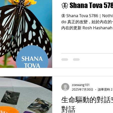
🦋 Shana Tova 57
天，還沒拿到任何證書，剛在 
「她問自己，妳願意帶一場團隊教練
🦋 Shana Tova 5786｜Nothin
工作坊嗎？」 她笑著說：「
do 真正的改變，始於內在的一個選擇。 🌅 新年，是一場
意。」那場冒險，成了她生命
內在的更新 Rosh Hasha
Points of You 展開「教練培
的轉換，而是一個神聖的「呼吸
zoewang101
2025年7月30日
讀畢需時 2
生命驅動的對話
對話