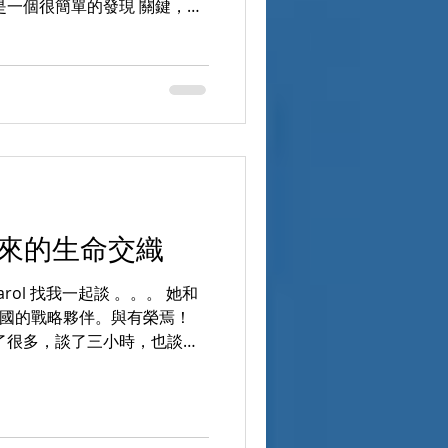
是一個很簡單的發現 關鍵，不
一個 AI， 有人只能生成內
、看見盲點，甚至改變決策。
 這讓我更確定一件事： 不管
真正的能力，是讓對話產生深度
 Points of You® 的原
： 願意說真話 看見自己 把覺
如果你最近也在想 怎麼讓對話
不是給答案 怎麼讓學習真正產
 of You® L1 + L2 教練學
5年來的生命交織
向影響力。 你現在比較卡的是哪
真話 C｜讓覺察變行動 留一
Carol 找我一起談 。。。 她和
/reurl.cc/R9ojLx
 You 中國的戰略夥伴。與有榮焉！
co
了很多，談了三小時，也談到
 Points of You
由 我半開玩笑地對 Carol
選擇回來找我學 Points of
了 北京的 L.3 同學給她） 她