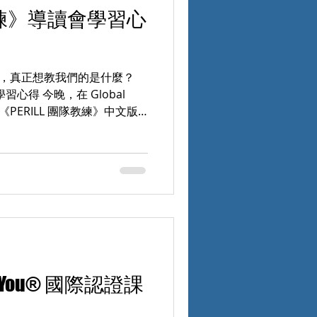
隊教練》導讀會學習心
g 的書，真正想教我們的是什麼？
習心得 今晚，在 Global
請到《PERILL 團隊教練》中文版
David Clutterbuck
世界。 原本以為，今晚只是一本書的
一場關於「如何打造真正高績
書，回答四個重要問題 課程一
： 什麼是真正的 Team
是如何形成的？ PERILL
長？ 明天回到工作現場，我可以
題，也成為整晚學習的主軸。
書，而是開始重新思考我們帶
 of You® 國際認證課
而來？ 今晚最喜歡的一個設
 I Here? 我們先透過 QR
整理自己的學習期待，再運用