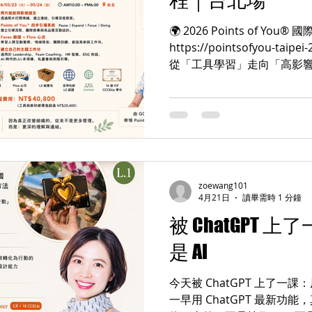
Points of You® 圖卡
🌍 2026 Points of Yo
https://pointsofyou-taipe
從「工具學習」走向「高影響
管、人資長、講師、教練的下
Attention 注意力 AI 
改變。 企業現在不缺： ❌ 更
具 真正缺少的是： ✅ 能讓
能促進轉化與共識的引導能力
能力 尤其對： 中高階主管 HR 
企業講師 教練與 Facilita
zoewang101
將不只是「專業能力」， 而是： 
4月21日
讀畢需時 1 分鐘
Facilitation 人本引導與深度
被 ChatGPT
什麼全球超過 150 個國家都在使用
是 AI
為： 真正的改變， 從來不是
始看見新的觀點。 Point
今天被 ChatGPT 上了一課
一早用 ChatGPT 最新功