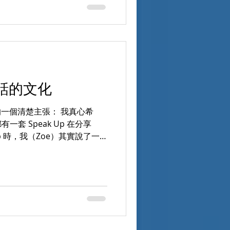
「必須的。」 接下來，她說的
多次。 「不是因為賺不賺
Carol 說得非常直接，也非
為 Points of You 能不
員能帶來多少商業價值。 她說
passion， 那個熱愛是一種
是能力，而是動機。 她看見
立對話的文化
這個方法， 不是因為它可以
而是因為——它
oe 的一個清楚主張： 我真心希
套 Speak Up 在分享
了一
的話： 「我真心希望，每一
peak Up。」 我說的不是
個 被正式允許、被文化承接
總經理辦公室」？ 因為我在太多
： 策略會很多 簡報很完整
話，卻很少走進總經理辦公室 。
為—— 那個空間，通常只適