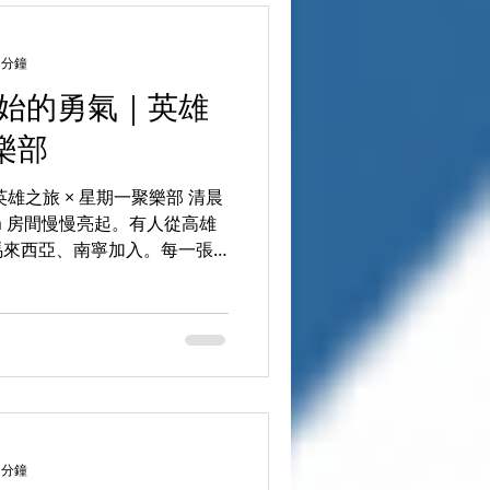
話」。 Speak Up 對總
是什麼？ 我想說得很清楚：
集意見」，也不是用來「促進效
 分鐘
關鍵卻常被忽略的事。 1️⃣ 讓
開始的勇氣｜英雄
」有位置 很多風險、斷裂與
樂部
。 它們其實早就存在於： 某
敢
雄之旅 × 星期一聚樂部 清晨
om 房間慢慢亮起。有人從高雄
馬來西亞、南寧加入。每一張
oe 微笑著說：「今天，我們
我們要一起走一趟—— 英雄
界的起點 每個人都有自己的「平
畫、有安全感。但平靜久了，
不是該有點不同？」 那個聲
而，在真正踏出去之前，我們總
拒絕召喚 的時刻。 🧓 二、
享了她自己的故事。2018 年
 分鐘
f You® （2018/6/18）沒幾